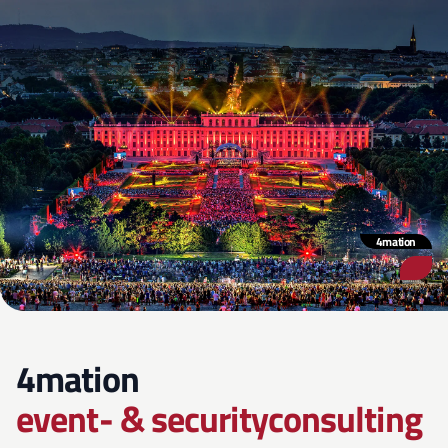
4mation
4mation
event- & securityconsulting